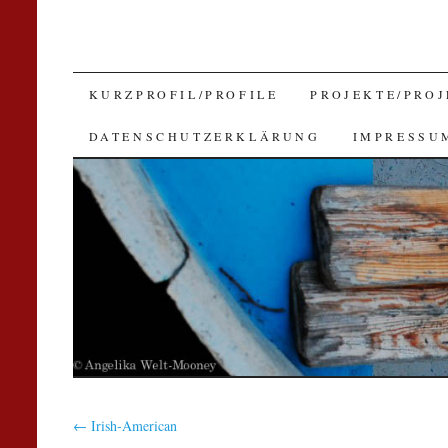
SKIP
KURZPROFIL/PROFILE
PROJEKTE/PROJ
TO
DATENSCHUTZERKLÄRUNG
IMPRESSU
CONTENT
←
Irish-American