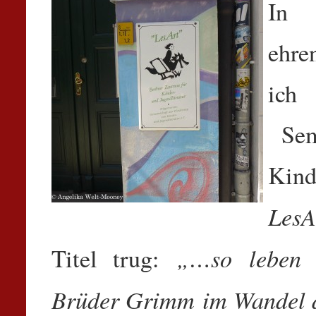
In
ehr
ich 
Semi
Kin
Les
„…so leben 
Titel trug:
Brüder Grimm
im Wandel d